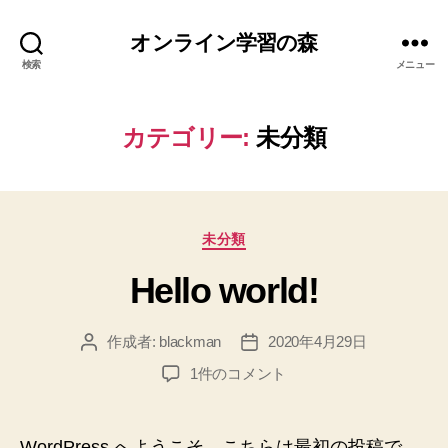
オンライン学習の森
検索
メニュー
カテゴリー:
未分類
カ
未分類
テ
Hello world!
ゴ
リ
ー
作成者:
blackman
2020年4月29日
投
投
稿
稿
Hello
1件のコメント
者
日
world!
へ
の
WordPress へようこそ。こちらは最初の投稿で